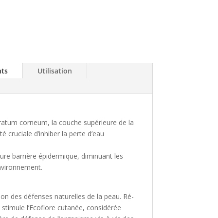
nts
Utilisation
stratum corneum, la couche supérieure de la
té cruciale d’inhiber la perte d’eau
leure barrière épidermique, diminuant les
’environnement.
ion des défenses naturelles de la peau. Ré-
e stimule l’Ecoflore cutanée, considérée