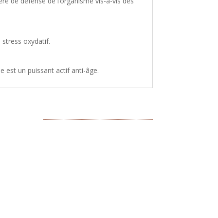
re de défense de l’organisme vis-à-vis des
 stress oxydatif.
e est un puissant actif anti-âge.