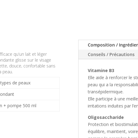
Composition / Ingrédie
ficace qu’un lait et léger
Conseils / Précautions
ndante glisse sur le visage
ette, douce, confortable sans
Vitamine B3
la peau.
Elle aide à renforcer le 
types de peaux
peau qui a la responsabili
transépidermique.
Fondant
Elle participe à une meil
on + pompe 500 ml
irritations induites par l
Oligosaccharide
Protection et biostimulat
équilibre, maintient, voir