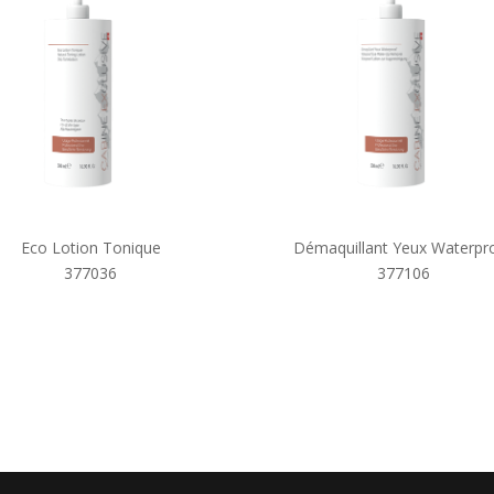
Eco Lotion Tonique
​Démaquillant Yeux Waterpr
377036
377106