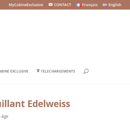
MyCabineExclusive
CONTACT
Français
English
BINE EXCLUSIVE
TELECHARGEMENTS
llant Edelweiss
i-âge